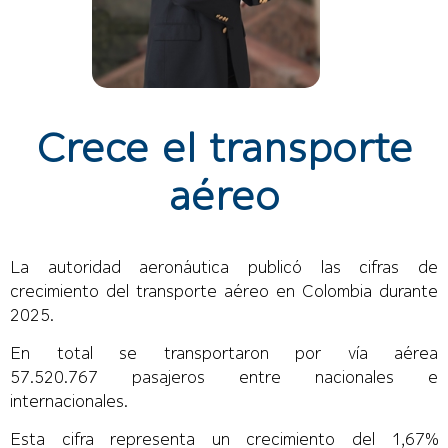
Juan Felipe Reyes Rodríguez,
director del área de derecho
Crece el transporte
aeronáutico en Parra
Rodríguez Abogados.
aéreo
La autoridad aeronáutica publicó las cifras de
crecimiento del transporte aéreo en Colombia durante
2025.
En total se transportaron por vía aérea
57.520.767 pasajeros entre nacionales e
internacionales.
Esta cifra representa un crecimiento del 1,67%