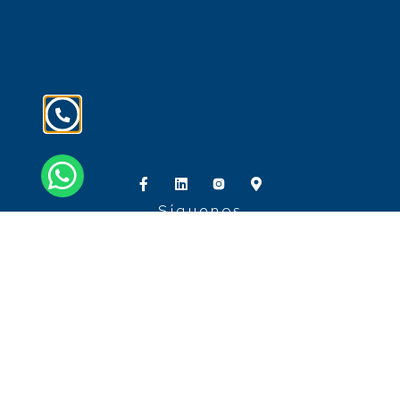
Síguenos
Carrera 9 No. 74-08 Oficina 504/ Bogotá, D.C.
110221, Colombia
Tel.: + 57 601 3764200 + 57 601 5185034