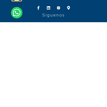
Síguenos
Carrera 9 No. 74-08 Oficina 504/ Bogotá, D.C.
110221, Colombia
Tel.: + 57 601 3764200 + 57 601 5185034